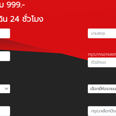
้ม 999.-
ฉิน 24 ชั่วโมง
กรุณากรอกเลขท