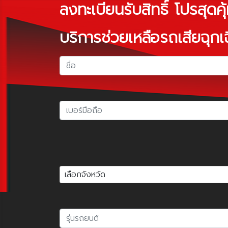
ลงทะเบียนรับสิทธิ์ โปรสุดคุ
บริการช่วยเหลือรถเสียฉุกเ